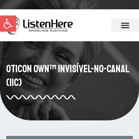
Abrir a barra de ferramentas
Oticon Own™ Invisível-no-Canal
(IIC)