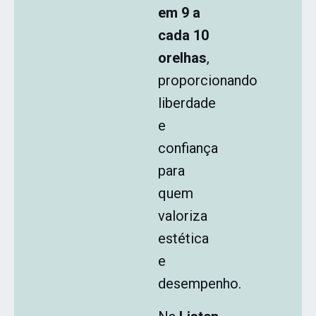
em 9 a
cada 10
orelhas
,
proporcionando
liberdade
e
confiança
para
quem
valoriza
estética
e
desempenho.