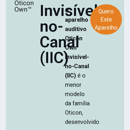
Oticon
Invisível-
Own™
O
Quero
Este
aparelho
no-
Aparelho
auditivo
Canal
Oticon
Own
(IIC)
Invisível-
no-Canal
(IIC)
é o
menor
modelo
da família
Oticon,
desenvolvido