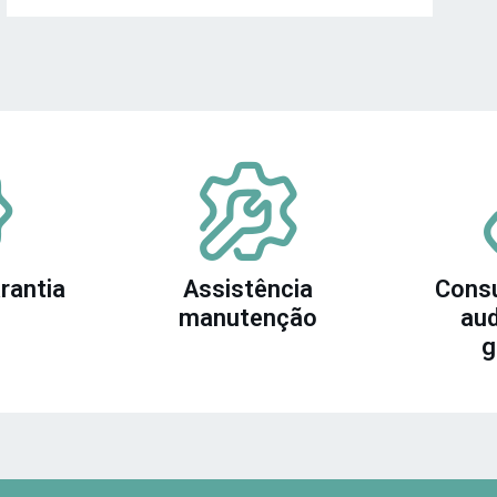
rantia
Assistência
Consu
manutenção
aud
g