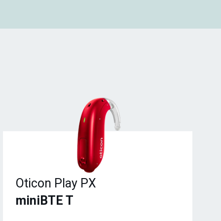
Oticon Play PX
miniBTE T