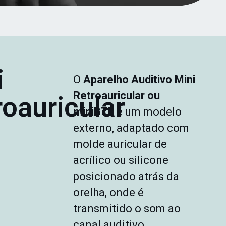
i
O
Aparelho Auditivo Mini
Retroauricular ou
roauricular
miniBTE
é um modelo
externo, adaptado com
molde auricular de
acrílico ou silicone
posicionado atrás da
orelha, onde é
transmitido o som ao
canal auditivo.