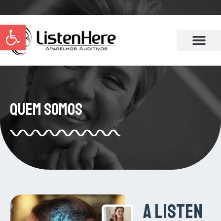
Abrir a barra de ferramentas
Quem Somos
A Listen