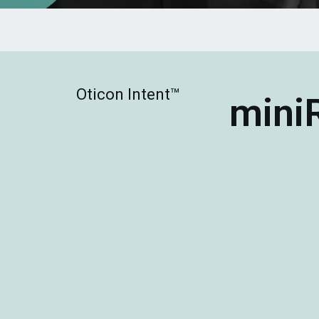
Oticon Intent™
mini