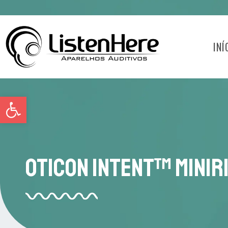
INÍ
Abrir a barra de ferramentas
Oticon Intent™ miniR