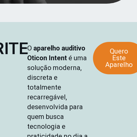
RITE
O
aparelho auditivo
Quero
Oticon Intent
é uma
Este
Aparelho
solução moderna,
discreta e
totalmente
recarregável,
desenvolvida para
quem busca
tecnologia e
praticidade no dia a