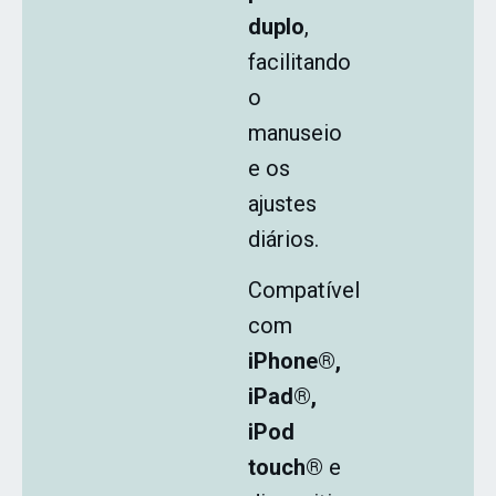
duplo
,
facilitando
o
manuseio
e os
ajustes
diários.
Compatível
com
iPhone®,
iPad®,
iPod
touch®
e