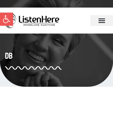
Abrir a barra de ferramentas
dB