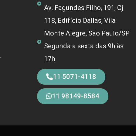
Av. Fagundes Filho, 191, Cj
118, Edifício Dallas, Vila
Monte Alegre, São Paulo/SP
Segunda a sexta das 9h às
r
17h
11 5071-4118
11 98149-8584