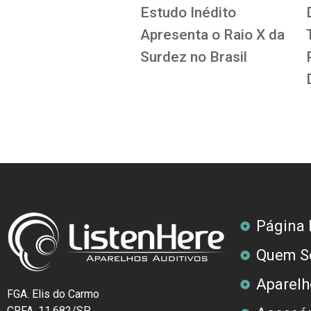
Estudo Inédito
Apresenta o Raio X da
Surdez no Brasil
Página I
Quem S
Aparelh
FGA. Elis do Carmo
CRFA. 11.682/SP