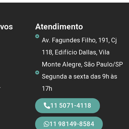
ivos
Atendimento
Av. Fagundes Filho, 191, Cj
118, Edifício Dallas, Vila
Monte Alegre, São Paulo/SP
Segunda a sexta das 9h às
r
17h
11 5071-4118
11 98149-8584