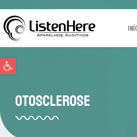
INÍ
Abrir a barra de ferramentas
Otosclerose