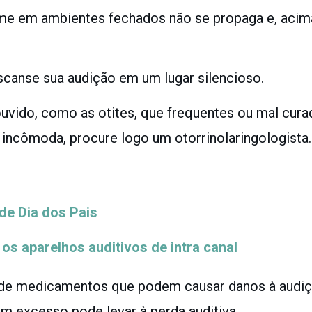
e em ambientes fechados não se propaga e, acima 
canse sua audição em um lugar silencioso.
vido, como as otites, que frequentes ou mal cura
incômoda, procure logo um otorrinolaringologista.
de Dia dos Pais
os aparelhos auditivos de intra canal
de medicamentos que podem causar danos à audiçã
em excesso pode levar à perda auditiva.