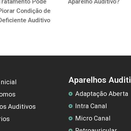
Tratamento Pode
Aparelho Auditivo?
Piorar Condição de
Deficiente Auditivo
Aparelhos Audit
nicial
Adaptação Aberta
omos
Intra Canal
os Auditivos
Micro Canal
ios
Retroauricular