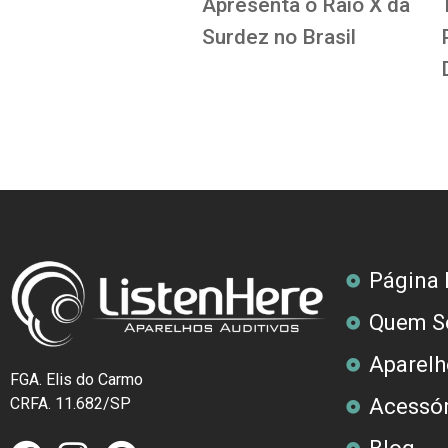
Apresenta o Raio X da
Surdez no Brasil
Página I
Quem S
Aparelh
FGA. Elis do Carmo
CRFA. 11.682/SP
Acessór