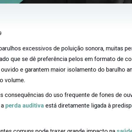
9
barulhos excessivos de poluição sonora, muitas pe
do que se dê preferência pelos em formato de co
o ouvido e garantem maior isolamento do barulho a
o volume.
as consequências do uso frequente de fones de o
 a
perda auditiva
está diretamente ligada à predis
entes comuns pode trazer grande impacto na
saúde